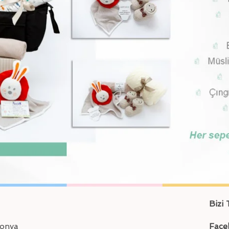
Bizi 
gonya
Face