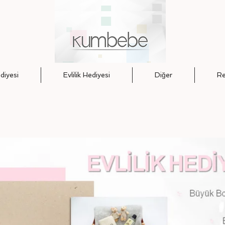
iyesi
Evlilik Hediyesi
Diğer
Re