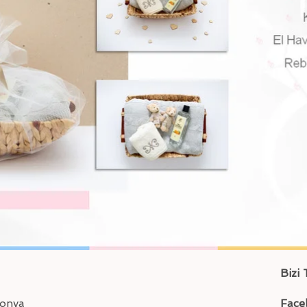
Bizi 
gonya
Face